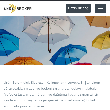
İLETİŞİME GEÇ
Menu
Ürün Sorumluluk Sigortası, Kullanıcıların ve/veya 3. Şahısların
uğrayacakları maddi ve bedeni zararlardan dolayı imalatçıların
(ve/veya tasarımdan, üretim ve dağıtıma kadar uzanan zincir
içinde sorumlu sayılan diğer gerçek ve tüzel kişilerin) hukuki
sorumluluğunu temin eder.